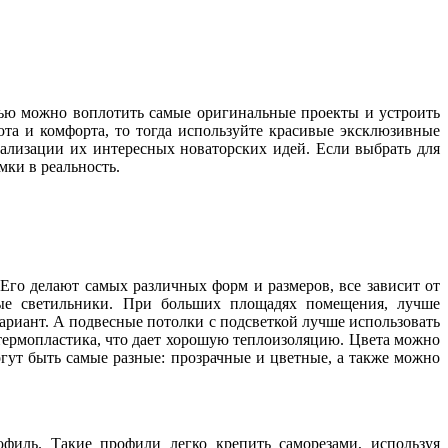
ью можно воплотить самые оригинальные проекты и устроить
та и комфорта, то тогда используйте красивые эксклюзивные
ализации их интересных новаторских идей. Если выбрать для
мки в реальность.
Его делают самых различных форм и размеров, все зависит от
ные светильники. При больших площадях помещения, лучше
вариант. А подвесные потолки с подсветкой лучше использовать
 термопластика, что дает хорошую теплоизоляцию. Цвета можно
огут быть самые разные: прозрачные и цветные, а также можно
филь. Такие профили легко крепить саморезами, используя