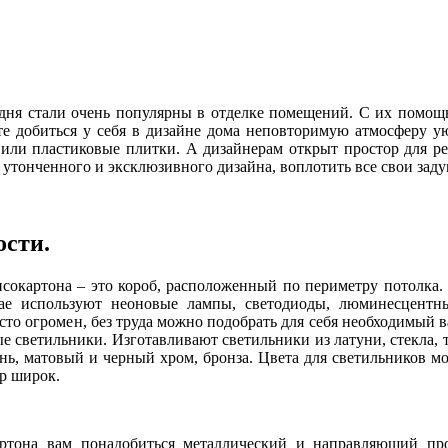
дня стали очень популярны в отделке помещений. С их помощ
те добиться у себя в дизайне дома неповторимую атмосферу ую
 или пластиковые плитки. А дизайнерам открыт простор для ре
утонченного и эксклюзивного дизайна, воплотить все свои заду
ости.
окартона – это короб, расположенный по периметру потолка. 
ае используют неоновые лампы, светодиоды, люминесцент
сто огромен, без труда можно подобрать для себя необходимый 
ые светильники. Изготавливают светильники из латуни, стекла,
нь, матовый и черный хром, бронза. Цвета для светильников м
р широк.
ртона вам понадобиться металлический и направляющий про