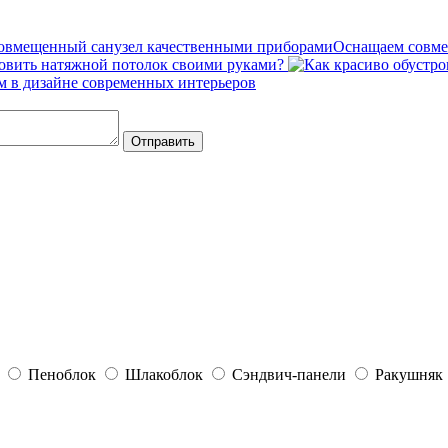
Оснащаем совме
овить натяжной потолок своими руками?
 в дизайне современных интерьеров
Пеноблок
Шлакоблок
Сэндвич-панели
Ракушняк