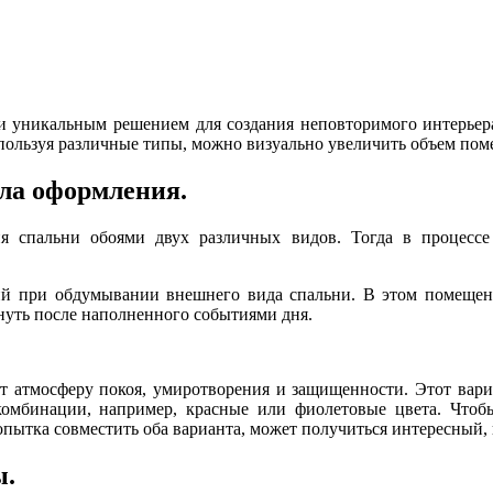
 уникальным решением для создания неповторимого интерьера.
пользуя различные типы, можно визуально увеличить объем пом
ла оформления.
я спальни обоями двух различных видов. Тогда в процессе
й при обдумывании внешнего вида спальни. В этом помещении
хнуть после наполненного событиями дня.
ут атмосферу покоя, умиротворения и защищенности. Этот вари
комбинации, например, красные или фиолетовые цвета. Чтобы
опытка совместить оба варианта, может получиться интересный
ы.