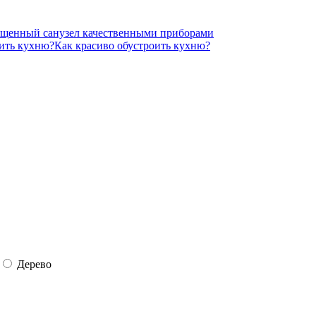
щенный санузел качественными приборами
Как красиво обустроить кухню?
Дерево